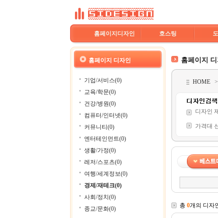
홈페이지디자인
호스팅
홈페이지 
홈페이지 디자인
기업/서비스(0)
HOME
교육/학문(0)
건강/병원(0)
디자인 
컴퓨터/인터넷(0)
가격대 
커뮤니티(0)
엔터테인먼트(0)
생활/가정(0)
레저/스포츠(0)
여행/세계정보(0)
경제/재테크(0)
사회/정치(0)
총
0
개의 디자
종교/문화(0)